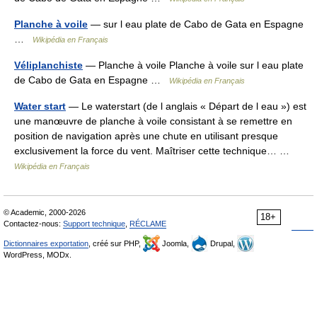
Planche à voile
— sur l eau plate de Cabo de Gata en Espagne
…
Wikipédia en Français
Véliplanchiste
— Planche à voile Planche à voile sur l eau plate
de Cabo de Gata en Espagne …
Wikipédia en Français
Water start
— Le waterstart (de l anglais « Départ de l eau ») est
une manœuvre de planche à voile consistant à se remettre en
position de navigation après une chute en utilisant presque
exclusivement la force du vent. Maîtriser cette technique… …
Wikipédia en Français
© Academic, 2000-2026
18+
Contactez-nous:
Support technique
,
RÉCLAME
Dictionnaires exportation
, créé sur PHP,
Joomla,
Drupal,
WordPress, MODx.