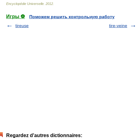
Encyclopédie Universelle
.
2012
.
Игры ⚽
Поможем решить контрольную работу
tireuse
tire-veine
Regardez d'autres dictionnaires: