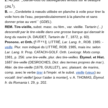
2.
Au plur.
,,Garde-fous ou sauvegardes tendus sur le beaupré``
1
(JAL
).
B. —
,,Cordelette à nœuds utilisée en planche à voile pour tirer la
voile hors de l'eau, perpendiculairement à la planche et sans
donner prise au vent`` (
GDEL
).
REM.
Tire-vieille,
subst. masc. ou fém., var. vieillie.
Tartarin (...)
descendit par le tire-vieille dans une grosse barque qui dansait le
long du navire
(A. DAUDET,
Tartarin de T.
, 1872, p. 60).
Prononc. et Orth.:
[
]. LITTRÉ,
Lar. Lang. fr.
, ROB. 1985:
-
veille
. Plur. non indiqué ds LITTRÉ, ROB. 1985, mais inv. selon
Lar. Lang. fr.
Prop. CATACH-GOLF.
Orth. Lexicogr. Mots comp.
1981, p. 256:
une tire-veille
, plur.
des tire-veilles
.
Étymol. et Hist.
1687
tire-veille
(DESROCHES,
Dict. des termes propres de mar.
).
Altér. de
tire-vieille
(1678, GUILLET), anc. plaisant. de marins,
comp. avec le verbe
tirer
à l'impér. et le subst.
vieille
(
vieux
) au
vocatif:
tire! vieille!
[pour t'aider à monter], v. A. THOMAS,
Étymol.
fr.
ds
Romania
t. 29, p. 202.