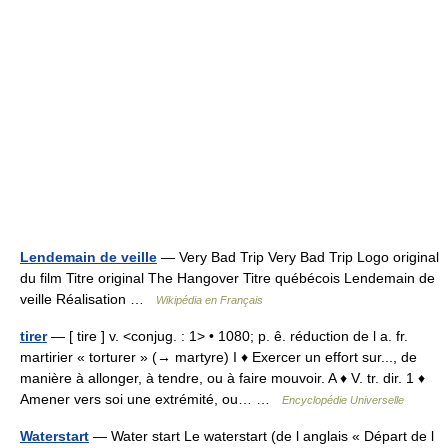
Lendemain de veille
— Very Bad Trip Very Bad Trip Logo original
du film Titre original The Hangover Titre québécois Lendemain de
veille Réalisation …
Wikipédia en Français
tirer
— [ tire ] v. <conjug. : 1> • 1080; p. ê. réduction de l a. fr.
martirier « torturer » (→ martyre) I ♦ Exercer un effort sur..., de
manière à allonger, à tendre, ou à faire mouvoir. A ♦ V. tr. dir. 1 ♦
Amener vers soi une extrémité, ou… …
Encyclopédie Universelle
Waterstart
— Water start Le waterstart (de l anglais « Départ de l