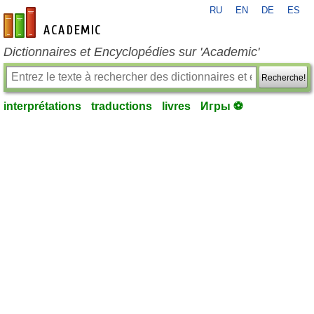
RU
EN
DE
ES
fr-academic.com
Dictionnaires et Encyclopédies sur 'Academic'
Recherche!
interprétations
traductions
livres
Игры ⚽