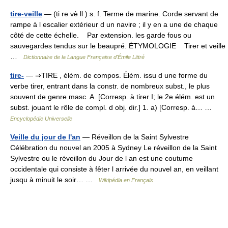
tire-veille
— (ti re vè ll ) s. f. Terme de marine. Corde servant de
rampe à l escalier extérieur d un navire ; il y en a une de chaque
côté de cette échelle. Par extension. les garde fous ou
sauvegardes tendus sur le beaupré. ÉTYMOLOGIE Tirer et veille
…
Dictionnaire de la Langue Française d'Émile Littré
tire-
— ⇒TIRE , élém. de compos. Élém. issu d une forme du
verbe tirer, entrant dans la constr. de nombreux subst., le plus
souvent de genre masc. A. [Corresp. à tirer I; le 2e élém. est un
subst. jouant le rôle de compl. d obj. dir.] 1. a) [Corresp. à… …
Encyclopédie Universelle
Veille du jour de l'an
— Réveillon de la Saint Sylvestre
Célébration du nouvel an 2005 à Sydney Le réveillon de la Saint
Sylvestre ou le réveillon du Jour de l an est une coutume
occidentale qui consiste à fêter l arrivée du nouvel an, en veillant
jusqu à minuit le soir… …
Wikipédia en Français