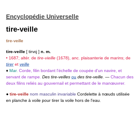
Encyclopédie Universelle
tire-veille
tire-veille
tire-veille
[ tirvɛj ]
n. m.
• 1687; altér. de
tire-vieille
(1678), anc. plaisanterie de marins; de
tirer
et
veille
♦
Mar.
Corde, filin bordant l'échelle de coupée d'un navire, et
servant de rampe.
Des tire-veilles
ou
des tire-veille.
—
Chacun des
deux filins reliés au gouvernail et permettant de le manœuvrer.
●
tire-veille
nom masculin invariable
Cordelette à nœuds utilisée
en planche à voile pour tirer la voile hors de l'eau.